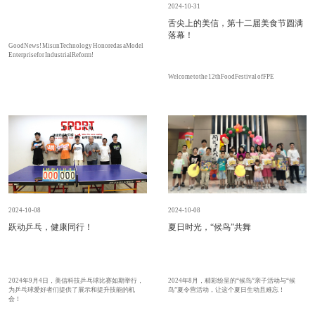
2024-10-31
舌尖上的美信，第十二届美食节圆满
落幕！
Good News! Misun Technology Honored as a Model
Enterprise for Industrial Reform!
Welcome to the 12thFood Festival of FPE
2024-10-08
2024-10-08
跃动乒乓，健康同行！
夏日时光，“候鸟”共舞
2024年9月4日，美信科技乒乓球比赛如期举行，
2024年8月，精彩纷呈的“候鸟”亲子活动与“候
为乒乓球爱好者们提供了展示和提升技能的机
鸟”夏令营活动，让这个夏日生动且难忘！
会！