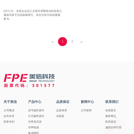
8月11日，东莞企业员工文明共享暨美信科技第七
届候鸟亲子活动如期举行。本次共有20余组家庭
参与。
←
1
2
→
关于美信
产品中心
品质保证
新闻中心
联系我们
公司概况
信号磁性器件
品质体系
公司新闻
在线留言
合作伙伴
片式磁性器件
实验室
服务网点
荣誉专利
功率变压器
联系美信
功率电感
诚招全球代理
集成模组