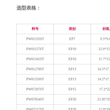
选型表格：
料号
类别
封装
PW01335ST
EP7
9.5*9.
PW01157ST
EP10
12.0*15
PW01341ST
EP10
11.7*15
PW01278ST
EP13
14.5*17
PW01319ST
EP13
14.2*17
PW07207ST
EP15
17.2*2
PW07054ST
EP20
21.85*2
PW07217ST
EP20
22.0*29