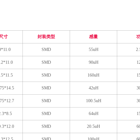
尺寸
封装类型
感量
0*11.0
SMD
55uH
2
.2*11.0
SMD
90uH
1
.5*11.5
SMD
160uH
1
.75*14.5
SMD
42uH
3
.75*12.7
SMD
100.5uH
3
2.3*8.5
SMD
64uH
1
9.3*12.0
SMD
20.5uH
6
.3*12.5
SMD
100uH
6