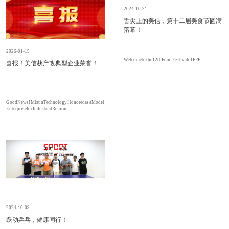
2024-10-31
舌尖上的美信，第十二届美食节圆满
落幕！
2026-01-15
Welcome to the 12thFood Festival of FPE
喜报！美信获产改典型企业荣誉！
Good News! Misun Technology Honored as a Model
Enterprise for Industrial Reform!
2024-10-08
跃动乒乓，健康同行！