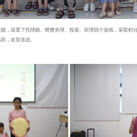
技能，设置了托球跑、螃蟹夹球、投壶、吹球四个游戏，采取积
活跃，欢笑连连。