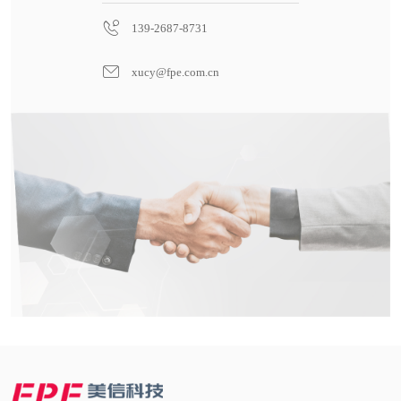
139-2687-8731
xucy@fpe.com.cn