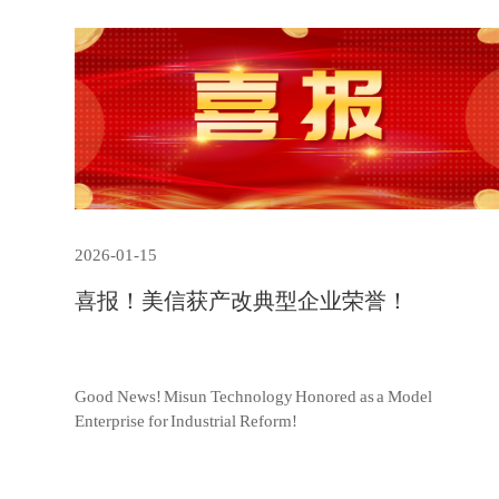
2026-01-15
喜报！美信获产改典型企业荣誉！
Good News! Misun Technology Honored as a Model
Enterprise for Industrial Reform!