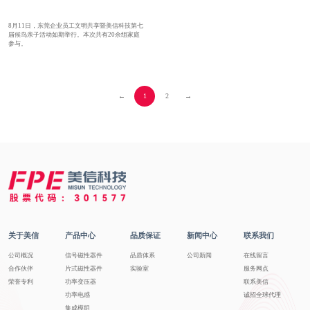
8月11日，东莞企业员工文明共享暨美信科技第七
届候鸟亲子活动如期举行。本次共有20余组家庭
参与。
←
1
2
→
关于美信
产品中心
品质保证
新闻中心
联系我们
公司概况
信号磁性器件
品质体系
公司新闻
在线留言
合作伙伴
片式磁性器件
实验室
服务网点
荣誉专利
功率变压器
联系美信
功率电感
诚招全球代理
集成模组