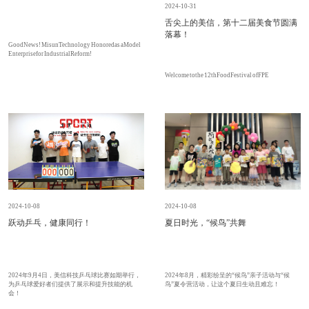
2024-10-31
舌尖上的美信，第十二届美食节圆满
落幕！
Good News! Misun Technology Honored as a Model
Enterprise for Industrial Reform!
Welcome to the 12thFood Festival of FPE
2024-10-08
2024-10-08
跃动乒乓，健康同行！
夏日时光，“候鸟”共舞
2024年9月4日，美信科技乒乓球比赛如期举行，
2024年8月，精彩纷呈的“候鸟”亲子活动与“候
为乒乓球爱好者们提供了展示和提升技能的机
鸟”夏令营活动，让这个夏日生动且难忘！
会！