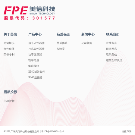
关于美信
产品中心
品质保证
新闻中心
联系我们
公司概况
信号磁性器件
品质体系
公司新闻
在线留言
合作伙伴
片式磁性器件
实验室
服务网点
荣誉专利
功率变压器
联系美信
功率电感
诚招全球代理
集成模组
EMC滤波磁件
RJ45连接器
招标投标
招标投标
© 2023 广东美信科技股份有限公司│
粤ICP备11069544号-1
法律声明