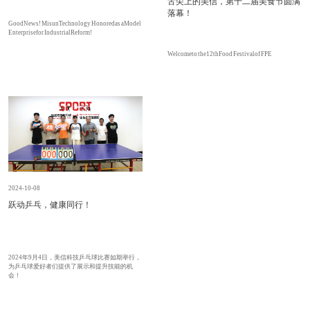
舌尖上的美信，第十二届美食节圆满
落幕！
Good News! Misun Technology Honored as a Model
Enterprise for Industrial Reform!
Welcome to the 12thFood Festival of FPE
2024-10-08
跃动乒乓，健康同行！
2024年9月4日，美信科技乒乓球比赛如期举行，
为乒乓球爱好者们提供了展示和提升技能的机
会！